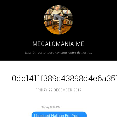
MEGALOMANIA.ME
Escribir corto, para concluir antes de hastiar.
0dc1411f389c43898d4e6a351
FRIDAY 22 DECEMBER 2017