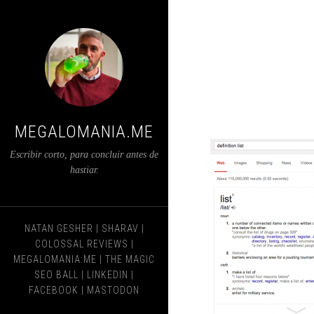
MEGALOMANIA.ME
Escribir corto, para concluir antes de
hastiar.
NATAN GESHER
|
SHARAV
|
COLOSSAL REVIEWS
|
MEGALOMANIA:ME
|
THE MAGIC
SEO BALL
|
LINKEDIN
|
FACEBOOK
|
MASTODON