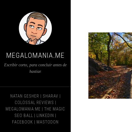
MEGALOMANIA.ME
Escribir corto, para concluir antes de
hastiar.
NATAN GESHER
|
SHARAV
|
COLOSSAL REVIEWS
|
MEGALOMANIA:ME
|
THE MAGIC
SEO BALL
|
LINKEDIN
|
FACEBOOK
|
MASTODON