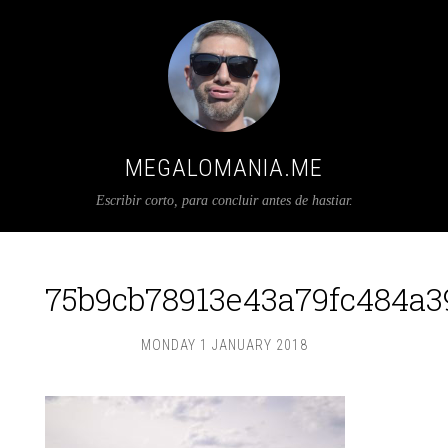
MEGALOMANIA.ME
Escribir corto, para concluir antes de hastiar.
75b9cb78913e43a79fc484a3
MONDAY 1 JANUARY 2018