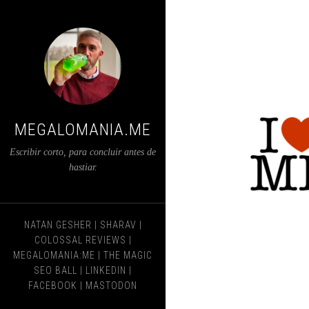
MEGALOMANIA.ME
Escribir corto, para concluir antes de
hastiar.
NATAN GESHER
|
SHARAV
|
COLOSSAL REVIEWS
|
MEGALOMANIA:ME
|
THE MAGIC
SEO BALL
|
LINKEDIN
|
FACEBOOK
|
MASTODON