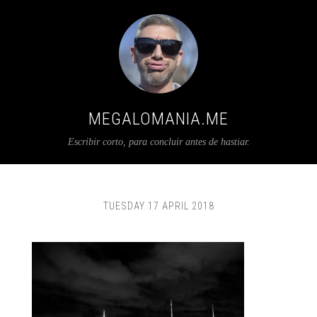
MEGALOMANIA.ME
Escribir corto, para concluir antes de hastiar.
TUESDAY 17 APRIL 2018